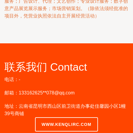
服务；广告设计、代理；文艺创作；专业设计服务；数字创
意产品展览展示服务；市场营销策划。（除依法须经批准的
项目外，凭营业执照依法自主开展经营活动）
联系我们 Contact
电话：-
邮箱：133162625**
078@qq.com
地址：云南省昆明市西山区前卫街道办事处佳馨园小区1幢
39号商铺
WWW.KENQLIRC.COM