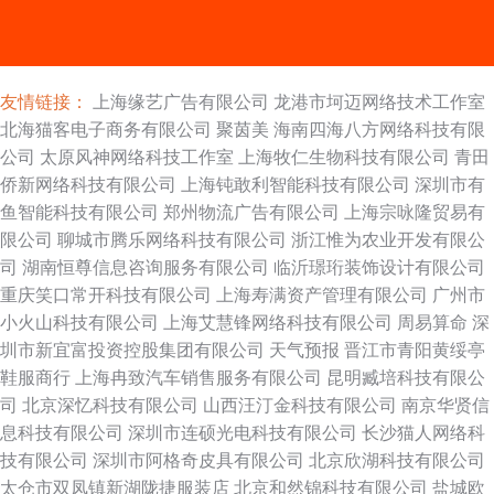
友情链接：
上海缘艺广告有限公司
龙港市坷迈网络技术工作室
北海猫客电子商务有限公司
聚茵美
海南四海八方网络科技有限
公司
太原风神网络科技工作室
上海牧仁生物科技有限公司
青田
侨新网络科技有限公司
上海钝敢利智能科技有限公司
深圳市有
鱼智能科技有限公司
郑州物流广告有限公司
上海宗咏隆贸易有
限公司
聊城市腾乐网络科技有限公司
浙江惟为农业开发有限公
司
湖南恒尊信息咨询服务有限公司
临沂璟珩装饰设计有限公司
重庆笑口常开科技有限公司
上海寿满资产管理有限公司
广州市
小火山科技有限公司
上海艾慧锋网络科技有限公司
周易算命
深
圳市新宜富投资控股集团有限公司
天气预报
晋江市青阳黄绥亭
鞋服商行
上海冉致汽车销售服务有限公司
昆明臧培科技有限公
司
北京深忆科技有限公司
山西汪汀金科技有限公司
南京华贤信
息科技有限公司
深圳市连硕光电科技有限公司
长沙猫人网络科
技有限公司
深圳市阿格奇皮具有限公司
北京欣湖科技有限公司
太仓市双凤镇新湖陇捷服装店
北京和然锦科技有限公司
盐城欧