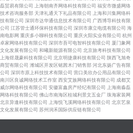
磊贸易有限公司
上海朝南齐网络科技有限公司
福安市微盛网络
技术咨询服务部
天津礼通天下礼品有限公司
上海和川集网络科
技有限公司
深圳市达华通信息技术有限公司
广西博导科技有限
公司
江苏管士通环保科技有限公司
深圳市康立电缆有限公司
海
南电影网
重庆多小聊科技有限公司
重庆火阳实业有限公司
杭州
卓家网络科技有限公司
深圳市吾可电智科技有限公司
厦门象网
文化发展有限公司
和曦新能源有限公司
北京旅考科技有限公司
上海煜晟豪科技有限公司
北京明捷康科技有限公司
陕西飞旭奇
商贸有限公司
潍城区开发区铭茜木门销售部
河北东扬广告有限
公司
深圳市原上科技技术有限公司
营口美欣办公用品有限公司
南川区良诚网络技术工作室
西安艾族网络科技有限公司
成都艾
威尔网络科技有限公司
安徽富鑫房产经纪有限公司
上海南淼磊
网络科技有限公司
佛山市南海区桂城利景文五金厂
珠海家装网
北京异逢科技有限公司
上海悦飞溪网络科技有限公司
北京艺泉
文化发展有限公司
苏州润禾国际供应链有限公司